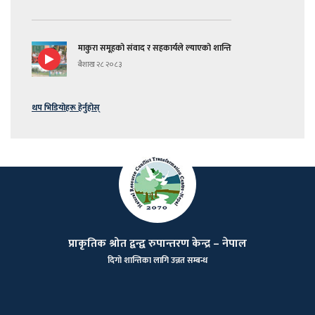
माकुरा समूहको संवाद र सहकार्यले ल्याएको शान्ति
बैशाख २८ २०८३
थप भिडियोहरू हेर्नुहोस्
प्राकृतिक श्रोत द्वन्द्व रुपान्तरण केन्द्र – नेपाल
दिगो शान्तिका लागि उन्नत सम्बन्ध