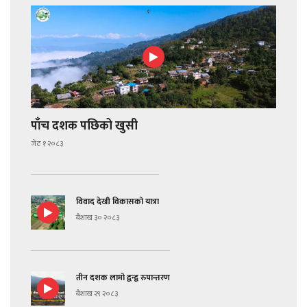
पाँच दशक पछिको खुसी
जेठ १ २०८३
विवाद देखी विकासको यात्रा
बैशाख ३० २०८३
तीन दशक लामो द्वन्द्व रुपान्तरण
बैशाख २९ २०८३