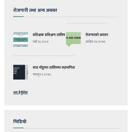
रोजगारी तथा अन्य अवसर
प्रशिक्षक प्रशिक्षण तालिम
रोजगारको अवसर
भदौ २६ २०८१
आश्विन २४ २०७९
सात मोडुलर तालिममा सहभागिता
फाल्गुन ६ २०७८
थप हेर्नुहोस्
भिडियो