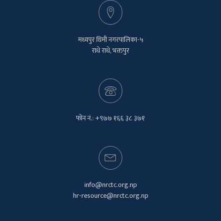
मध्यपुर थिमी नगरपालिका-५
राधे राधे, भक्तपुर
फोन नं.: +९७७ १६६ ३८ ३७१
info@nrctc.org.np
hr-resource@nrctc.org.np