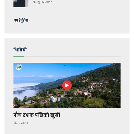
फाल्गुन ६ २०७८
थप हेर्नुहोस्
भिडियो
पाँच दशक पछिको खुसी
जेठ १ २०८३