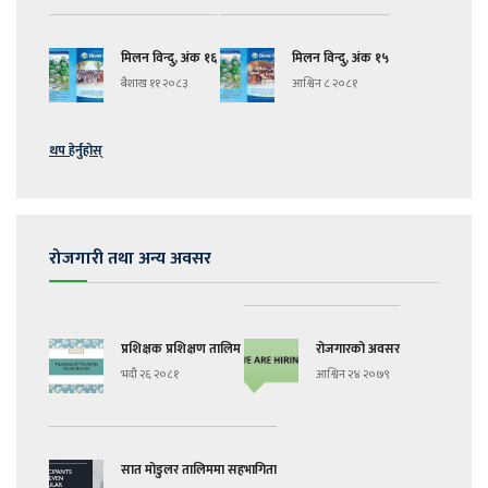
मिलन विन्दु, अंक १६
मिलन विन्दु, अंक १५
बैशाख ११ २०८३
आश्विन ८ २०८१
थप हेर्नुहोस्
रोजगारी तथा अन्य अवसर
प्रशिक्षक प्रशिक्षण तालिम
रोजगारको अवसर
भदौ २६ २०८१
आश्विन २४ २०७९
सात मोडुलर तालिममा सहभागिता