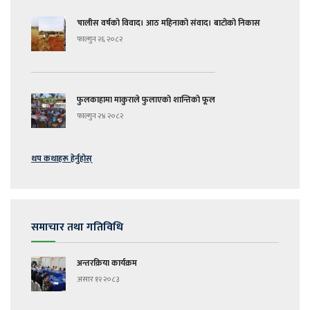
चालीस वर्षको विवाद। आठ महिनाको संवाद। बाटोको निकास
फाल्गुन २६ २०८२
फुलकाहामा माकुराले फुलाएको शान्तिको फूल
फाल्गुन २४ २०८२
थप कथाहरू हेर्नुहोस्
समाचार तथा गतिविधि
अन्तरक्रिया कार्यक्रम
असार १२ २०८३