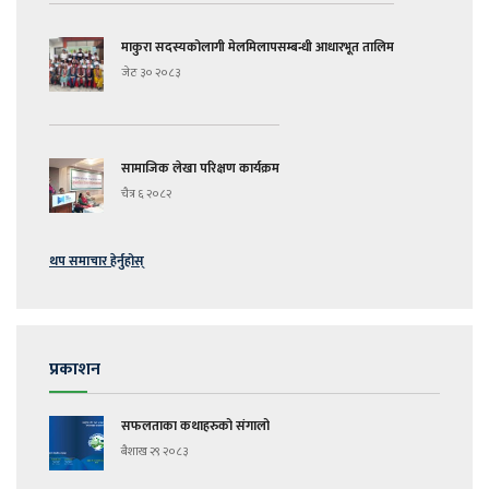
माकुरा सदस्यकोलागी मेलमिलापसम्बन्धी आधारभूत तालिम
जेठ ३० २०८३
सामाजिक लेखा परिक्षण कार्यक्रम
चैत्र ६ २०८२
थप समाचार हेर्नुहोस्
प्रकाशन
सफलताका कथाहरुको संगालो
बैशाख २९ २०८३