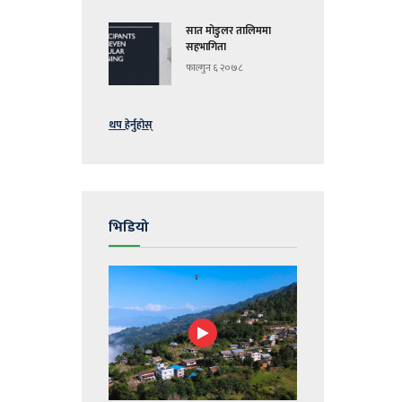
सात मोडुलर तालिममा
सहभागिता
फाल्गुन ६ २०७८
थप हेर्नुहोस्
भिडियो