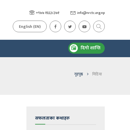
+९७७ १६६३८३७१
info@nrctc.org.np
English (EN)
दिगो शान्ति
गृहपृष्ठ
मिडिया
सफलताका कथाहरु