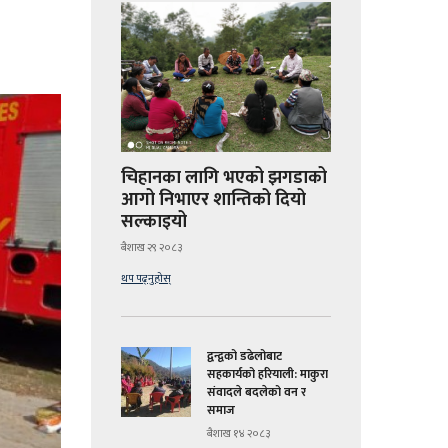
चिहानका लागि भएको झगडाको
आगो निभाएर शान्तिको दियो
सल्काइयो
बैशाख २९ २०८३
थप पढ्नुहोस्
द्वन्द्वको डढेलोबाट
सहकार्यको हरियाली: माकुरा
संवादले बदलेको वन र
समाज
बैशाख १४ २०८३