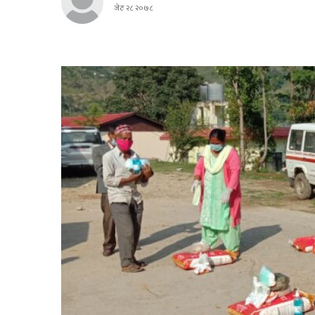
जेठ २८ २०७८