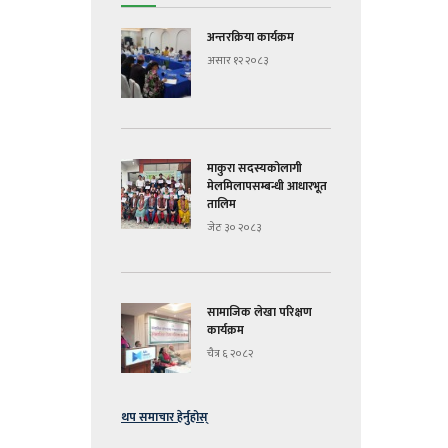
अन्तरक्रिया कार्यक्रम
असार १२ २०८३
माकुरा सदस्यकोलागी
मेलमिलापसम्बन्धी आधारभूत
तालिम
जेठ ३० २०८३
सामाजिक लेखा परिक्षण
कार्यक्रम
चैत्र ६ २०८२
थप समाचार हेर्नुहोस्