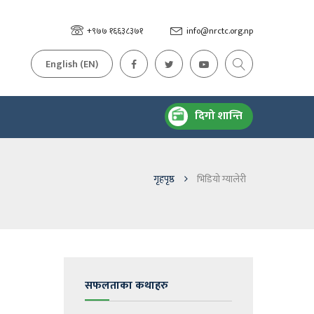
+९७७ १६६३८३७१
info@nrctc.org.np
English (EN)
दिगो शान्ति
गृहपृष्ठ
भिडियो ग्यालेरी
सफलताका कथाहरु