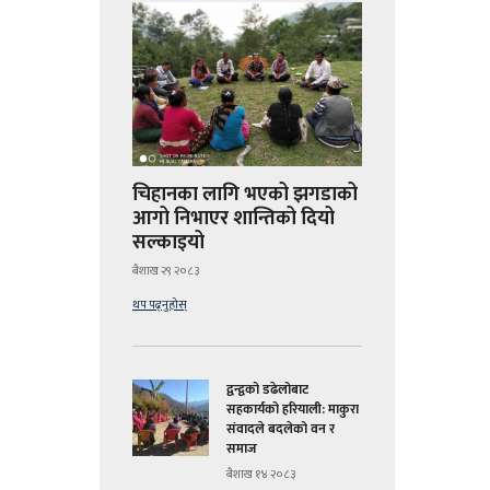
चिहानका लागि भएको झगडाको
आगो निभाएर शान्तिको दियो
सल्काइयो
बैशाख २९ २०८३
थप पढ्नुहोस्
द्वन्द्वको डढेलोबाट
सहकार्यको हरियाली: माकुरा
संवादले बदलेको वन र
समाज
बैशाख १४ २०८३