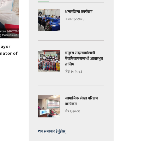
अन्तरक्रिया कार्यक्रम
असार १२ २०८३
Mayor
nator of
माकुरा सदस्यकोलागी
मेलमिलापसम्बन्धी आधारभूत
तालिम
जेठ ३० २०८३
सामाजिक लेखा परिक्षण
कार्यक्रम
चैत्र ६ २०८२
थप समाचार हेर्नुहोस्