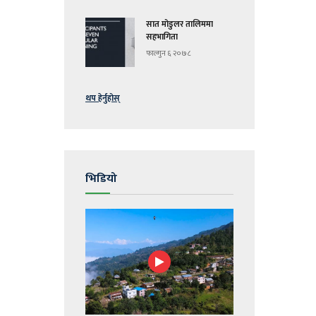
सात मोडुलर तालिममा
सहभागिता
फाल्गुन ६ २०७८
थप हेर्नुहोस्
भिडियो